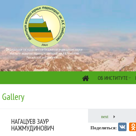
Федеральное государственное бюджетное учреждение науки
Институт экологии горных территорий им. А.К. Темботова
Российской академии наук
ОБ ИНСТИТУТЕ
Gallery
next
НАГАЦУЕВ ЗАУР
НАЖМУДИНОВИЧ
VK
Поделиться: