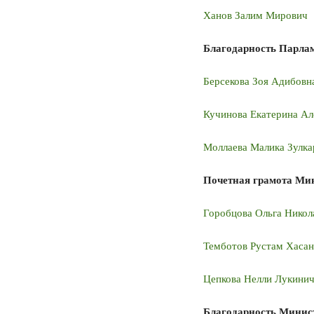
Ханов Залим Мирович
Благодарность Парла
Берсекова Зоя Адибовн
Кучинова Екатерина Ал
Моллаева Малика Зулк
Почетная грамота Ми
Горобцова Ольга Никол
Темботов Рустам Хаса
Цепкова Нелли Лукини
Благодарность Минис