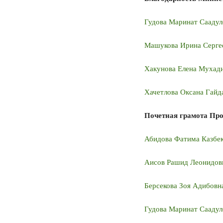
Гудова Маринат Саадул
Машукова Ирина Серге
Хакунова Елена Мухад
Хачетлова Оксана Гайд
Почетная грамота Пр
Абидова Фатима Казбе
Аисов Рашид Леонидов
Берсекова Зоя Адибовн
Гудова Маринат Саадул