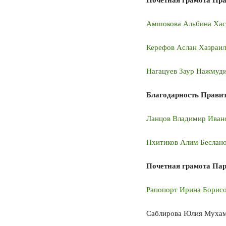
Почетная грамота Пр
Амшокова Альбина Хас
Керефов Аслан Хазраи
Нагацуев Заур Нажмуд
Благодарность Прави
Ланцов Владимир Иван
Пхитиков Алим Беслан
Почетная грамота Па
Рапопорт Ирина Борис
Саблирова Юлия Муха