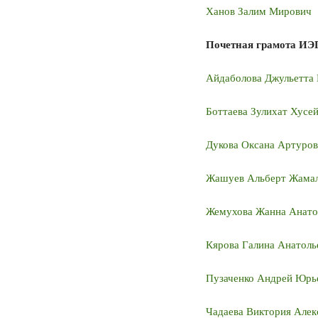
Ханов Залим Мирович
Почетная грамота ИЭ
Айдаболова Джульетта
Боттаева Зулихат Хусе
Дукова Оксана Артуров
Жашуев Альберт Жама
Жемухова Жанна Анато
Кярова Галина Анатоль
Пузаченко Андрей Юрь
Чадаева Виктория Алек