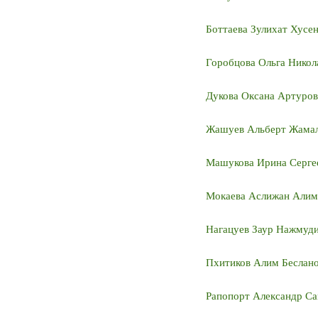
Боттаева Зулихат Хусе
Горобцова О
льга Никол
Дукова Оксана Артуров
Жашуев Альберт Жама
Машукова Ирина Серге
Мокаева Аслижан Алим
Нагацуев Заур Нажмуд
Пхитиков Алим Беслан
Рапопорт Александр С