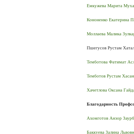
Емкужева Марита Мух
Кононенко Екатерина П
Моллаева Малика Зулк
Пшегусов Рустам Хата
Темботова Фатимат Ас
Темботов Рустам Хаса
Хачетлова Оксана Гайд
Благодарность Профс
Ахомготов Анзор Заурб
Баккуева Залина Львов