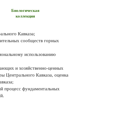
Биологическая
коллекция
ального Кавказа;
тительных сообществ горных
циональному использованию
зающих и хозяйственно-ценных
ры Центрального Кавказа, оценка
вказа;
ый процесс фундаментальных
й.