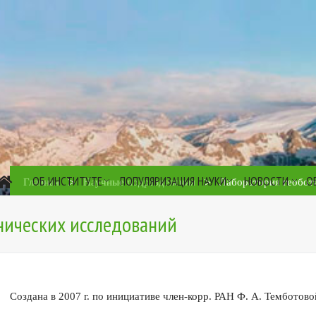
ОБ ИНСТИТУТЕ
ПОПУЛЯРИЗАЦИЯ НАУКИ
НОВОСТИ
О
>
>
Главная
Научные подразделения
Лаборатория геобот
нических исследований
Создана в 2007 г. по инициативе член-корр. РАН Ф. А. Темботово