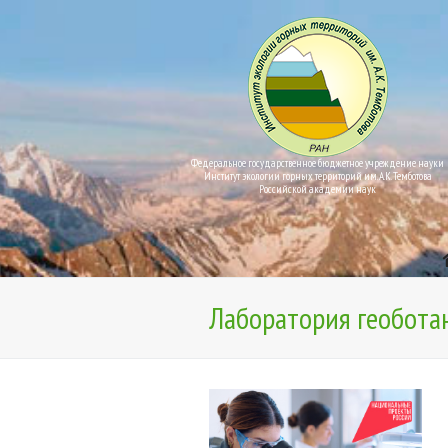
Федеральное государственное бюджетное учреждение науки
Институт экологии горных территорий им. А.К. Темботова
Российской академии наук
Лаборатория геобота