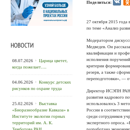
VK
Поделиться:
27 октября 2015 года 
по теме «Анализ разви
Модератором дискусси
НОВОСТИ
Медведев. Он рассказ
квалификации и профе
исполнения поручений
08.07.2026
Царица цветет,
критерии формировани
когда пожелает….
резерв, а также сфор
переподготовки», — о
04.06.2026
Конкурс детских
рисунков по охране труда
Директор ИСЭПН РАН В
развития кадрового по
25.02.2026
Выставка
использовалось 3 мет
«Биоразнообразие Кавказа» в
России в соответстви
Институте экологии горных
среди сотрудников уч
территорий им. А. К.
экспертного опроса. «
Темботова РАН
разработана экономик