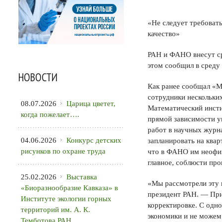
«Не следует требовать
качество»
РАН и ФАНО внесут ср
этом сообщил в среду
НОВОСТИ
Как ранее сообщал «МК
сотрудники нескольки
08.07.2026
Царица цветет,
Математический инсти
когда пожелает….
прямой зависимости у
работ в научных журн
04.06.2026
Конкурс детских
запланировать на квар
рисунков по охране труда
что в ФАНО им неофиц
главное, соблюсти пр
25.02.2026
Выставка
«Мы рассмотрели эту
«Биоразнообразие Кавказа» в
президент РАН. — При
Институте экологии горных
корректировке. С одн
территорий им. А. К.
экономики и не можем 
Темботова РАН