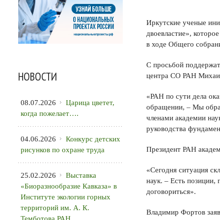
Иркутские ученые ини
двоевластие», которое
в ходе Общего собран
С просьбой поддержат
НОВОСТИ
центра СО РАН Михаи
«РАН по сути дела ока
08.07.2026
Царица цветет,
обращении, – Мы обра
когда пожелает….
членами академии нау
руководства фундамен
04.06.2026
Конкурс детских
Президент РАН академ
рисунков по охране труда
«Сегодня ситуация ск
25.02.2026
Выставка
наук. – Есть позиции
«Биоразнообразие Кавказа» в
договориться».
Институте экологии горных
территорий им. А. К.
Владимир Фортов заяв
Темботова РАН