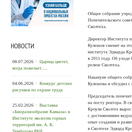
Общее собрание учред
Попечительского сове
Сколтеха.
Директор Института п
НОВОСТИ
Кулешов сменит на эт
института Эдварда Кр
в 2011 году. Об уходе 
08.07.2026
Царица цветет,
релизе Сколтеха.
когда пожелает….
Накануне общего собр
04.06.2026
Конкурс детских
Кулешова и обсудил с
рисунков по охране труда
Председатель попечит
на посту ректора. В 
25.02.2026
Выставка
Кроули Сколтех вырос
«Биоразнообразие Кавказа» в
с достижениями ведущ
Институте экологии горных
опыт создания и разв
территорий им. А. К.
в Сколтехе Эдвард Кр
Темботова РАН