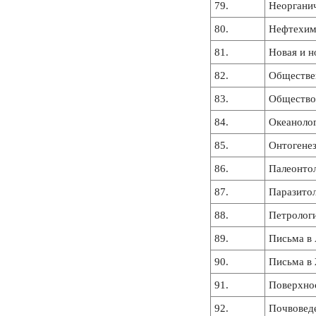
79.
Неоргани
80.
Нефтехим
81.
Новая и н
82.
Обществе
83.
Общество
84.
Океаноло
85.
Онтогене
86.
Палеонто
87.
Паразито
88.
Петролог
89.
Письма в 
90.
Письма в 
91.
Поверхнос
92.
Почвовед