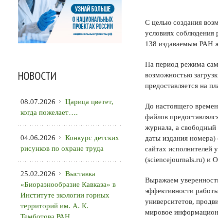
С целью создания воз
условиях соблюдения 
138 издаваемым РАН 
На период режима сам
НОВОСТИ
возможностью загрузк
предоставляется на п
08.07.2026
Царица цветет,
До настоящего времен
когда пожелает….
файлов предоставлялся
журнала, а свободный
04.06.2026
Конкурс детских
даты издания номера)
рисунков по охране труда
сайтах исполнителей 
(sciencejournals.ru) и 
25.02.2026
Выставка
Выражаем уверенность
«Биоразнообразие Кавказа» в
эффективности работы
Институте экологии горных
университетов, продв
территорий им. А. К.
мировое информацион
Темботова РАН