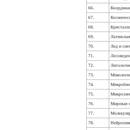
66.
Координа
67.
Космичес
68.
Кристалл
69.
Латинска
70.
Лед и сне
71.
Лесоведе
72.
Литология
73.
Микология
74.
Микробио
75.
Микроэле
76.
Мировая 
77.
Молекуля
78.
Нейрохим