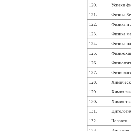
120.
Успехи фи
121.
Физика З
122.
Физика и 
123.
Физика ме
124.
Физика п
125.
Физикохим
126.
Физиолог
127.
Физиологи
128.
Химическ
129.
Химия вы
130.
Химия тве
131.
Цитологи
132.
Человек
133.
Экология