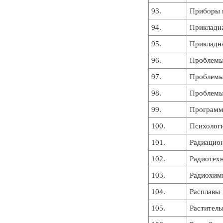
93.
Приборы и
94.
Прикладн
95.
Прикладна
96.
Проблемы
97.
Проблемы
98.
Проблемы
99.
Программ
100.
Психолог
101.
Радиацион
102.
Радиотехн
103.
Радиохим
104.
Расплавы
105.
Растител