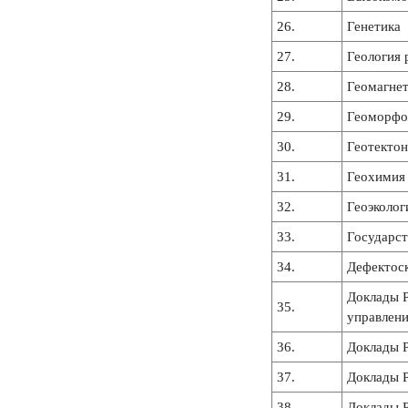
26.
Генетика
27.
Геология
28.
Геомагнет
29.
Геоморфо
30.
Геотектон
31.
Геохимия
32.
Геоэколог
33.
Государст
34.
Дефектос
Доклады Р
35.
управлен
36.
Доклады Р
37.
Доклады Р
38.
Доклады Р