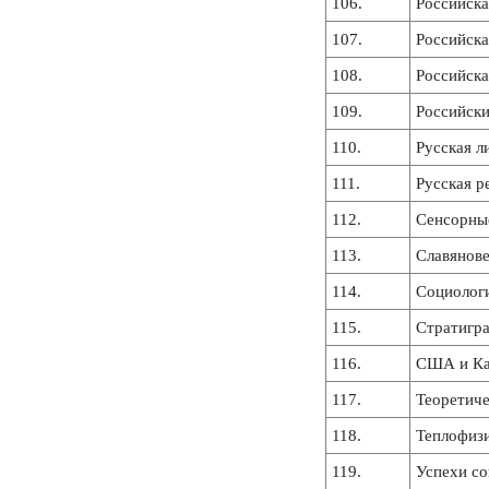
106.
Российска
107.
Российска
108.
Российска
109.
Российски
110.
Русская л
111.
Русская р
112.
Сенсорны
113.
Славянов
114.
Социологи
115.
Стратигра
116.
США и Кан
117.
Теоретиче
118.
Теплофиз
119.
Успехи с