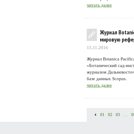
читать далее
Журнал Botani
мировую рефе
15.11.2016
Журнал Botanica Pacif
«Ботанический сад-инс
журналом Дальневосточ
базе данных Scopus.
читать далее
01
02
03
…
0