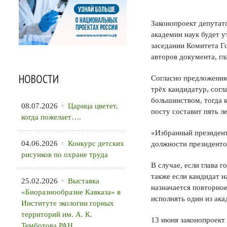
Законопроект депутато
академии наук будет у
заседании Комитета Г
авторов документа, гл
НОВОСТИ
Согласно предложению
трёх кандидатур, сог
большинством, тогда к
08.07.2026
Царица цветет,
посту составит пять л
когда пожелает….
«Избранный президент
04.06.2026
Конкурс детских
должности президенто
рисунков по охране труда
В случае, если глава 
также если кандидат 
25.02.2026
Выставка
назначается повторное
«Биоразнообразие Кавказа» в
исполнять один из ака
Институте экологии горных
территорий им. А. К.
13 июня законопроект 
Темботова РАН