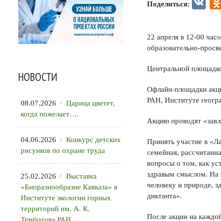
VK
Поделиться:
22 апреля в 12-00 час
образовательно-просв
Центральной площадко
НОВОСТИ
Офлайн-площадки акци
РАН, Институте геогр
08.07.2026
Царица цветет,
когда пожелает….
Акцию проводят «завл
04.06.2026
Конкурс детских
Принять участие в «Л
рисунков по охране труда
семейная, рассчитанна
вопросы о том, как ус
здравым смыслом. На в
25.02.2026
Выставка
человеку и природе, 
«Биоразнообразие Кавказа» в
диктанта».
Институте экологии горных
территорий им. А. К.
После акции на каждо
Темботова РАН