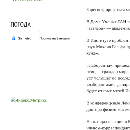
Зарегистрироваться м
В Доме Ученых РАН по
ПОГОДА
«завлаба» — академик
В Институте проблем 
наук Михаил Гельфанд
хуже».
«Лаборанты», пришедш
птиц — граждан мира, 
уст услышат об иссле
«лаборантами»-дендро
будет открыт музей И
В конференц-зале Лени
доктора физико-матем
На площадке акции в 
членом-корреспондент