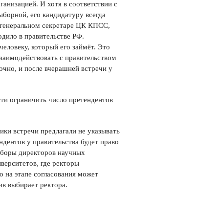
анизацией. И хотя в соответствии с
борной, его кандидатуру всегда
ри генеральном секретаре ЦК КПСС,
дило в правительстве РФ.
еловеку, который его займёт. Это
заимодействовать с правительством
очно, и после вчерашней встречи у
ти ограничить число претендентов
ики встречи предлагали не указывать
ндентов у правительства будет право
ыборы директоров научных
верситетов, где ректоры
о на этапе согласования может
ив выбирает ректора.