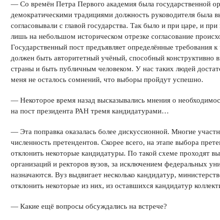
— Со времён Петра Первого академия была государственной орг
демократическими традициями должность руководителя была вы
согласовывали с главой государства. Так было и при царе, и п
лишь на небольшом историческом отрезке согласование происхо
Государственный пост предъявляет определённые требования к ч
должен быть авторитетный учёный, способный конструктивно в
страны и быть публичным человеком. У нас таких людей достат
меня не осталось сомнений, что выборы пройдут успешно.
— Некоторое время назад высказывались мнения о необходимос
на пост президента РАН тремя кандидатурами…
— Эта поправка оказалась более дискуссионной. Многие участн
численность претендентов. Скорее всего, на этапе выбора прете
отклонить некоторые кандидатуры. По такой схеме проходят в
организаций и ректоров вузов, за исключением федеральных уни
назначаются. Вуз выдвигает несколько кандидатур, министерств
отклонить некоторые из них, из оставшихся кандидатур коллект
— Какие ещё вопросы обсуждались на встрече?