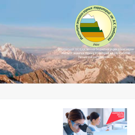
Федеральное государственное бюджетное учреждение науки
Институт экологии горных территорий им. А.К. Темботова
Российской академии наук