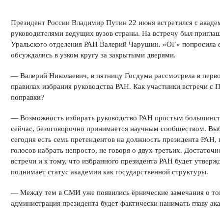
Президент России Владимир Путин 22 июня встретился с акаде
руководителями ведущих вузов страны. На встречу был пригла
Уральского отделения РАН Валерий Чарушин. «ОГ» попросила ег
обсуждались в узком кругу за закрытыми дверями.
— Валерий Николаевич, в пятницу Госдума рассмотрела в перв
правилах избрания руководства РАН. Как участники встречи с
поправки?
— Возможность избирать руководство РАН простым большинство
сейчас, безоговорочно принимается научным сообществом. Выб
сегодня есть семь претендентов на должность президента РАН, 
голосов набрать непросто, не говоря о двух третьих. Достаточ
встречи и к тому, что избранного президента РАН будет утверж
поднимает статус академии как государственной структуры.
— Между тем в СМИ уже появились ёрнические замечания о том
администрация президента будет фактически нанимать главу а