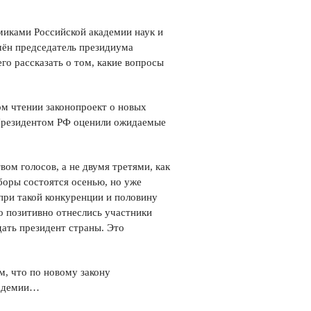
миками Российской академии наук и
шён председатель президиума
о рассказать о том, какие вопросы
ом чтении законопроект о новых
 Президентом РФ оценили ожидаемые
м голосов, а не двумя третями, как
оры состоятся осенью, но уже
при такой конкуренции и половину
но позитивно отнеслись участники
дать президент страны. Это
, что по новому закону
кадемии…