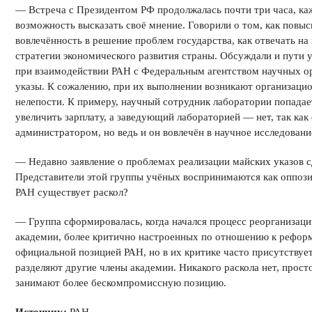
— Встреча с Президентом РФ продолжалась почти три часа, ка
возможность высказать своё мнение. Говорили о том, как повы
вовлечённость в решение проблем государства, как отвечать на
стратегии экономического развития страны. Обсуждали и пути
при взаимодействии РАН с Федеральным агентством научных о
указы. К сожалению, при их выполнении возникают организац
нелепости. К примеру, научный сотрудник лаборатории попадает
увеличить зарплату, а заведующий лабораторией — нет, так как
администратором, но ведь и он вовлечён в научное исследовани
— Недавно заявление о проблемах реализации майских указов с
Представители этой группы учёных воспринимаются как оппози
РАН существует раскол?
— Группа сформировалась, когда начался процесс реорганизац
академии, более критично настроенных по отношению к реформ
официальной позицией РАН, но в их критике часто присутствует
разделяют другие члены академии. Никакого раскола нет, прост
занимают более бескомпромиссную позицию.