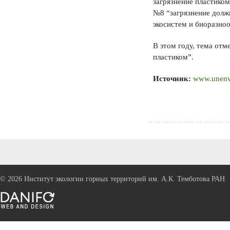
загрязнение пластиком
№8 “загрязнение долж
экосистем и биоразноо
В этом году, тема от
пластиком”.
Источник:
www.unenv
©
2026 Институт экологии горных территорий им. А.К. Темботова РАН