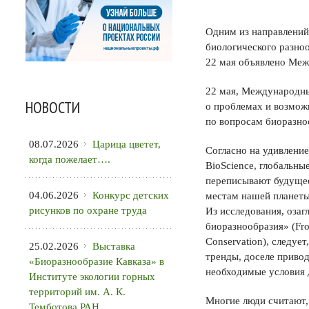
Одним из направлений
биологического разноо
22 мая объявлено Меж
22 мая, Международны
НОВОСТИ
о проблемах и возмож
по вопросам биоразноо
08.07.2026
Царица цветет,
Согласно на удивлени
когда пожелает….
BioScience, глобальны
переписывают будущее
04.06.2026
Конкурс детских
местам нашей планеты
рисунков по охране труда
Из исследования, оза
биоразнообразия» (From
Conservation), следуе
25.02.2026
Выставка
тренды, доселе приво
«Биоразнообразие Кавказа» в
необходимые условия 
Институте экологии горных
территорий им. А. К.
Многие люди считают, 
Темботова РАН