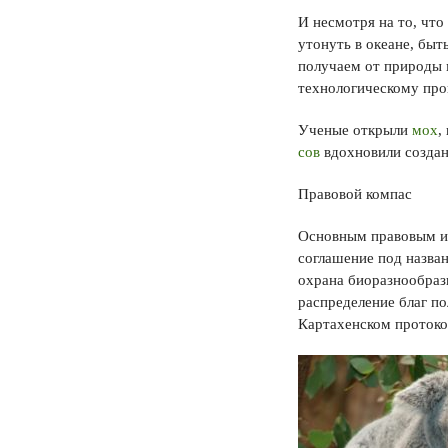
И несмотря на то, чт
утонуть в океане, быт
получаем от природы 
технологическому про
Ученые открыли
мох
,
сов
вдохновили создан
Правовой компас
Основным правовым ин
соглашение под назва
охрана биоразнообрази
распределение благ по
Картахенском протокол