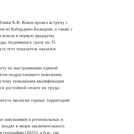
лики К.В. Коков провел встречу с
в из Кабардино-Балкарии, а также с
я вошла в первую двадцатку
ады, поднявшись сразу на 35
га этот показатель оказался
боту по выстраиванию единой
нтов подрастающего поколения,
систему повышения квалификации
ся достойной оплате их труда.
итута экологии горных территорий
ке школьников в региональных и
и входят в жюри заключительного
географии (2025): д.б.н., снс