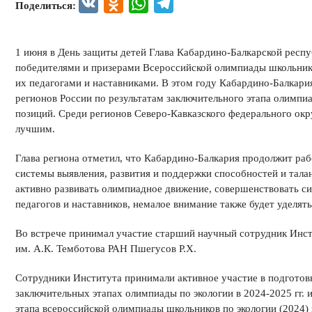
VK
Odnoklassniki
WhatsApp
Telegram
Поделиться:
1 июня в День защиты детей Глава Кабардино-Балкарской респуб
победителями и призерами Всероссийской олимпиады школьнико
их педагогами и наставниками. В этом году Кабардино-Балкари
регионов России по результатам заключительного этапа олимпи
позиций. Среди регионов Северо-Кавказского федерального окру
лучшим.
Глава региона отметил, что Кабардино-Балкария продолжит ра
системы выявления, развития и поддержки способностей и тала
активно развивать олимпиадное движение, совершенствовать 
педагогов и наставников, немалое внимание также будет уделять
Во встрече принимал участие старший научный сотрудник Инст
им. А.К. Темботова РАН Пшегусов Р.Х.
Сотрудники Института принимали активное участие в подготов
заключительных этапах олимпиады по экологии в 2024-2025 гг. 
этапа всероссийской олимпиады школьников по экологии (2024) и 