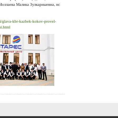
 Моллаева Малика Зулкарныевна, нс
chi/glava-kbr-kazbek-kokov-provel-
i.html