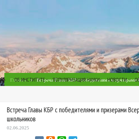
ОБ ИНСТИТУТЕ
ПОПУЛЯРИЗАЦИЯ НАУКИ
НОВОСТИ
О
>
Главная
Встреча Главы КБР с победителями и призерами
Встреча Главы КБР с победителями и призерами Все
школьников
02.06.2025