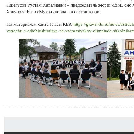
Пшегусов Рустам Хаталиевич – председатель жюри; к.б.н., снс
Хакунова Елена Мухадиновна – в состав жюри.
По материалам сайта Главы КБР:
https://glava.kbr.ru/news/vstre
vstrechu-s-otlichivshimisya-na-vserossiyskoy-olimpiade-shkolnikam