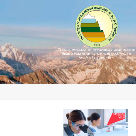
Федеральное государственное бюджетное учреждение науки
Институт экологии горных территорий им. А.К. Темботова
Российской академии наук