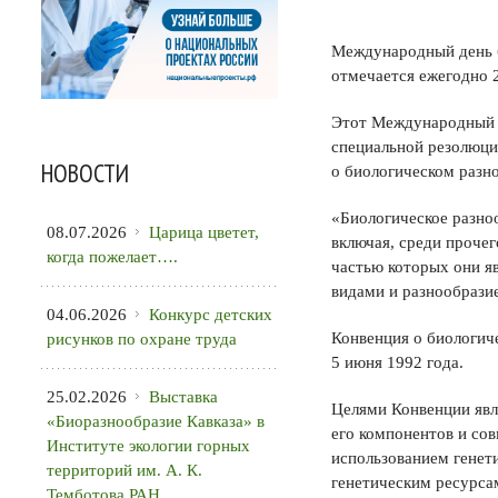
Международный день био
отмечается ежегодно 2
Этот Международный д
специальной резолюци
НОВОСТИ
о биологическом разно
«Биологическое разноо
08.07.2026
Царица цветет,
включая, среди прочег
когда пожелает….
частью которых они яв
видами и разнообразие
04.06.2026
Конкурс детских
Конвенция о биологич
рисунков по охране труда
5 июня 1992 года.
25.02.2026
Выставка
Целями Конвенции явл
«Биоразнообразие Кавказа» в
его компонентов и сов
Институте экологии горных
использованием генети
территорий им. А. К.
генетическим ресурса
Темботова РАН