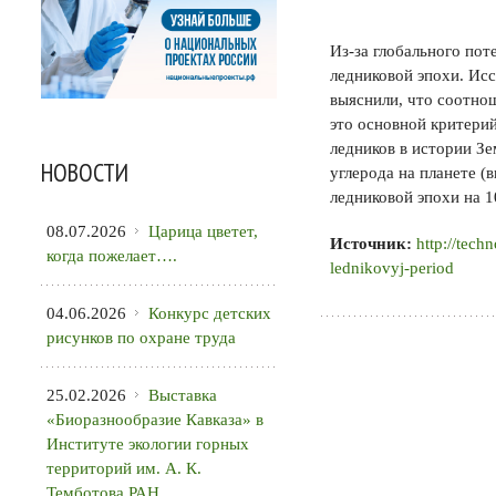
Из-за глобального по
ледниковой эпохи. Ис
выяснили, что соотно
это основной критери
ледников в истории Зе
НОВОСТИ
углерода на планете (
ледниковой эпохи на 1
08.07.2026
Царица цветет,
Источник:
http://tech
когда пожелает….
lednikovyj-period
04.06.2026
Конкурс детских
рисунков по охране труда
25.02.2026
Выставка
«Биоразнообразие Кавказа» в
Институте экологии горных
территорий им. А. К.
Темботова РАН