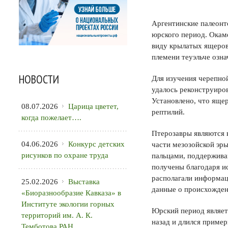
Аргентинские палеонт
юрского период. Окам
виду крылатых ящеров.
племени теуэльче озна
НОВОСТИ
Для изучения черепно
удалось реконструиро
Установлено, что яще
08.07.2026
Царица цветет,
рептилий.
когда пожелает….
Птерозавры являются 
04.06.2026
Конкурс детских
части мезозойской эр
рисунков по охране труда
пальцами, поддержива
получены благодаря и
располагали информац
25.02.2026
Выставка
данные о происхожден
«Биоразнообразие Кавказа» в
Институте экологии горных
Юрский период являет
территорий им. А. К.
назад и длился приме
Темботова РАН