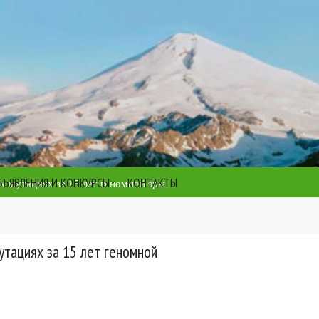
БЪЯВЛЕНИЯ И КОНКУРСЫ
КОНТАКТЫ
х мутациях за 15 лет геномной эры
утациях за 15 лет геномной