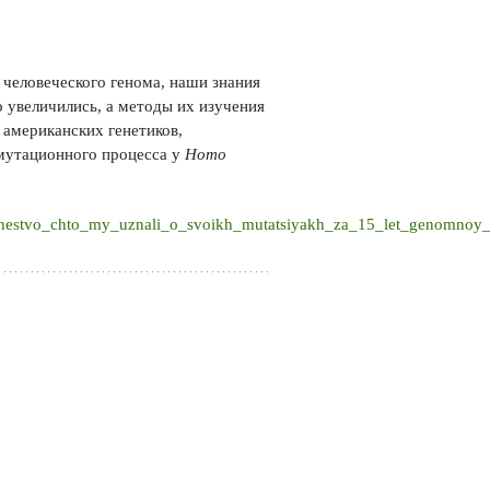
 человеческого генома, наши знания
о увеличились, а методы их изучения
 американских генетиков,
 мутационного процесса у
Homo
vechestvo_chto_my_uznali_o_svoikh_mutatsiyakh_za_15_let_genomnoy