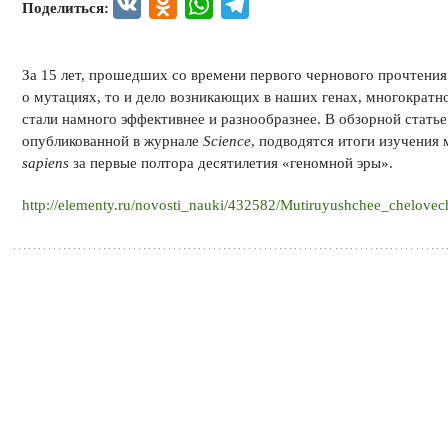
VK
Odnoklassniki
WhatsApp
Telegram
Поделиться:
За 15 лет, прошедших со времени первого чернового прочтения
о мутациях, то и дело возникающих в наших генах, многократн
стали намного эффективнее и разнообразнее. В обзорной статье
опубликованной в журнале
Science
, подводятся итоги изучения
sapiens
за первые полтора десятилетия «геномной эры».
http://elementy.ru/novosti_nauki/432582/Mutiruyushchee_chelo