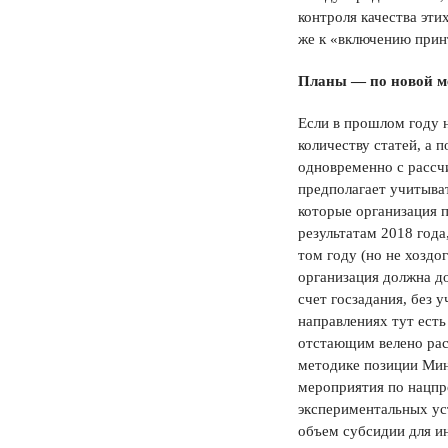
контроля качества эти
же к «включению прин
Планы — по новой ме
Если в прошлом году 
количеству статей, а
одновременно с рассч
предполагает учитыват
которые организация п
результатам 2018 год
том году (но не хоздо
организация должна до
счет госзадания, без 
направлениях тут есть
отстающим велено раст
методике позиции Мин
мероприятия по нацпр
экспериментальных уст
объем субсидии для и