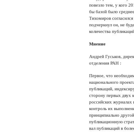
повезло тем, у кого 2
бы базой было среднее
Тихомиров согласился
подчеркнул он, не буд
количества публикаци
Мнение
Андрей Гуськов, дире
отделения РАН :
Первое, что необходи
национального проект
публикаций, индексиру
сторону первых двух к
российских журналах 
контроль их выполнен
принципиально другой 
публикационную страте
вал публикаций в боле