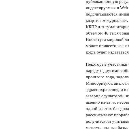
публикационную резул
индексируемых в Web o
подсчитываются импак
квартилям журналов».
КБПР для гуманитарие
объемом 40 тысяч знак
Института мировой ли
может привести как к 
когда будет издаватьс
Некоторые участники 
наряду с другими соб
прошлого года, задолг
Минобрнауки, аналоги
здравоохранения, и в 
заверил слушателей, ч
именно из-за их несов
одной из этих баз дол
рассчитывают прорабо
получится ли учитыва
международные базы, 