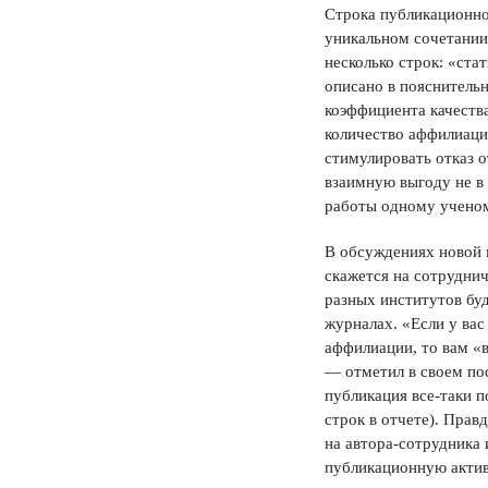
Строка публикационно
уникальном сочетании 
несколько строк: «стат
описано в пояснительн
коэффициента качества
количество аффилиаций
стимулировать отказ 
взаимную выгоду не в
работы одному ученом
В обсуждениях новой 
скажется на сотруднич
разных институтов буд
журналах. «Если у вас 
аффилиации, то вам «в
— отметил в своем пос
публикация все-таки п
строк в отчете). Прав
на автора-сотрудника и
публикационную актив