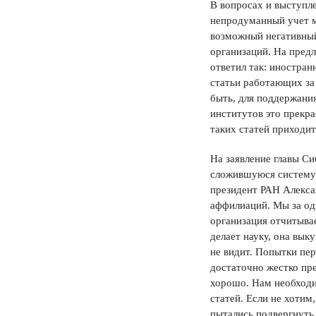
В вопросах и выступл
непродуманный учет м
возможный негативный
организаций. На пред
ответил так: иностра
статьи работающих за
быть, для поддержани
институтов это прекра
таких статей приходит
На заявление главы С
сложившуюся систему 
президент РАН Алекса
аффилиаций. Мы за од
организация отчитывае
делает науку, она вык
не видит. Попытки пе
достаточно жестко пре
хорошо. Нам необходи
статей. Если не хотим
пытались подвергнуть