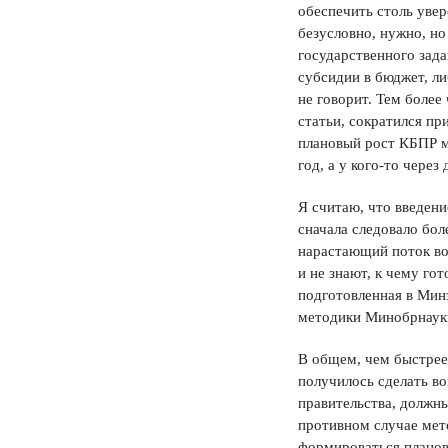
обеспечить столь увер
безусловно, нужно, но
государственного зад
субсидии в бюджет, л
не говорит. Тем более
статьи, сократился п
плановый рост КБПР мо
год, а у кого-то через 
Я считаю, что введен
сначала следовало бо
нарастающий поток во
и не знают, к чему го
подготовленная в Минз
методики Минобрнаук
В общем, чем быстрее 
получилось сделать во
правительства, должн
противном случае мето
формироваться планов