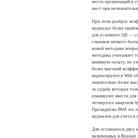
места организаций в с
мест при незначитель
При этом разброс коэ
журналах более привл
для условного Q0 — с
слишком низкого балла
новой методике вопрос
методика учитывает т
книжную палату, но уж
более высокий коэффи
индексируются Web of 
значительно более вы
за судьбу которых то
планируют ввести для
четвертого квартиля б
Президиума РАН это п
журналов для учета в 
Для оставшихся двух 
включенных в Russian S