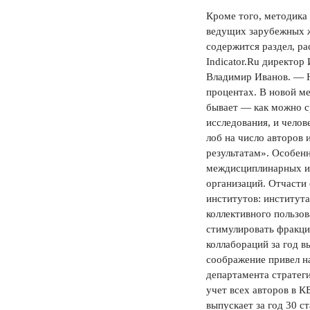
Кроме того, методика 
ведущих зарубежных ж
содержится раздел, р
Indicator.Ru директо
Владимир Иванов. — Но
процентах. В новой ме
бывает — как можно с
исследования, и челов
лоб на число авторов 
результатам». Особен
междисциплинарных ис
организаций. Отчасти
институтов: института
коллективного пользо
стимулировать фракци
коллабораций за год в
соображение привел н
департамента стратеги
учет всех авторов в К
выпускает за год 30 с