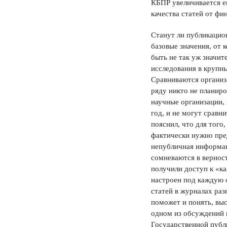
КБПР увеличивается ещ
качества статей от фи
Станут ли публикацион
базовые значения, от 
быть не так уж значит
исследования в крупны
Сравниваются организ
ряду никто не планиро
научные организации, 
год, и не могут сравн
пояснил, что для того
фактически нужно пред
непубличная информац
сомневаются в верност
получили доступ к «к
настроен под каждую 
статей в журналах раз
поможет и понять, выс
одном из обсуждений в
Государственной публ