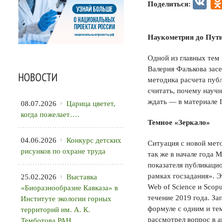
VK
Поделиться:
Наукометрия до Пути
Одной из главных тем
Валерия Фалькова зас
НОВОСТИ
методика расчета публ
считать, почему науч
ждать — в материале I
08.07.2026
Царица цветет,
когда пожелает….
Темное «Зеркало»
04.06.2026
Конкурс детских
Ситуация с новой мет
рисунков по охране труда
так же в начале года 
показателя публикаци
рамках госзадания». 
25.02.2026
Выставка
Web of Science и Scop
«Биоразнообразие Кавказа» в
течение 2019 года. За
Институте экологии горных
формуле с одним и те
территорий им. А. К.
рассмотрел вопрос в а
Темботова РАН