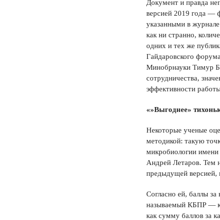
Документ и правда не
версией 2019 года — ф
указанными в журнале
как ни странно, колич
одних и тех же публик
Гайдаровского форума
Минобрнауки Тимур Бр
сотрудничества, знач
эффективности работ
«»Выгоднее» тихоньк
Некоторые ученые оце
методикой: такую точ
микробиологии имени
Андрей Летаров. Тем н
предыдущей версией, 
Согласно ей, баллы за
называемый КБПР — ко
как сумму баллов за 