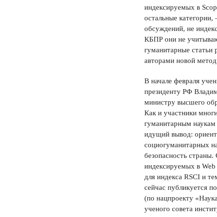
индексируемых в Scopu
остальные категории,
обсуждений, не индекс
КБПР они не учитывают
гуманитарные статьи 
авторами новой метод
В начале февраля уче
президенту РФ Владими
министру высшего обр
Как и участники многи
гуманитарным наукам п
идущий вывод: ориент
социогуманитарных на
безопасность страны. 
индексируемых в Web o
для индекса RSCI и т
сейчас публикуется п
(по нацпроекту «Наук
ученого совета инстит