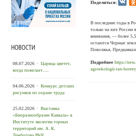
VK
Поделиться:
В последние годы в Р
только на юге России
внимания, — более 5,
остаются Черные земл
НОВОСТИ
Поволжья, Предкавказ
Подробнее
https://new
08.07.2026
Царица цветет,
agroekologii-ran-boret
когда пожелает….
04.06.2026
Конкурс детских
рисунков по охране труда
25.02.2026
Выставка
«Биоразнообразие Кавказа» в
Институте экологии горных
территорий им. А. К.
Темботова РАН