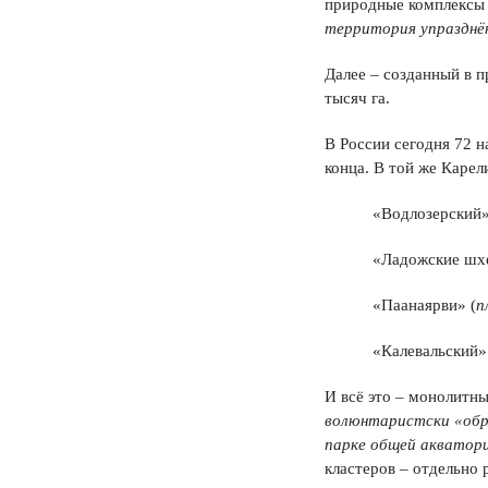
природные комплексы Т
территория упразднён
Далее – созданный в 
тысяч га.
В России сегодня 72 н
конца. В той же Карел
«Водлозерский»
«Ладожские шхер
«Паанаярви» (
п
«Калевальский» 
И всё это – монолитны
волюнтаристски «обр
парке общей акватор
кластеров – отдельно 