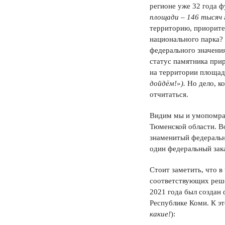
регионе уже 32 года 
площади – 146 тысяч 
территорию, приорите
национального парка?
федерального значения
статус памятника при
на территории площадь
дойдём!»).
Но дело, к
отчитаться.
Видим мы и умопомрач
Тюменской области. В
знаменитый федеральн
один федеральный зака
Стоит заметить, что в
соответствующих реше
2021 года был создан
Республике Коми. К э
какие!
):