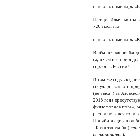
национальный парк «Ю
Печоро-Илычский зап
720 тысяч га;
национальный парк «К
В чём острая необход
га, в чём его природн
гордость России?
В том же году создаё
государственного при
(не тысяч) га Азовско
2018 года присутству
филлофорное поле», о
расширить акваторию 
Причём и сделан он бы
«Казантипский» (
что 
не торопится
).