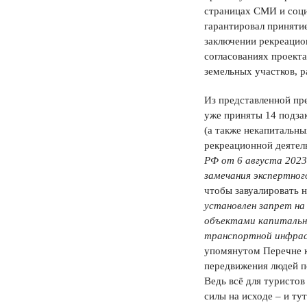
страницах СМИ и соци
гарантировал принят
заключении рекреацио
согласованиях проект
земельных участков, 
Из представленной пр
уже приняты 14 подзак
(а также некапитальн
рекреационной деятел
РФ от
6 августа 2023
замечания экспертно
чтобы завуалировать 
установлен запрет
на
объектами капитальн
транспортной инфра
упомянутом Перечне к
передвижения людей п
Ведь всё для туристов
силы на исходе – и ту