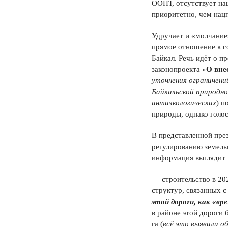
ООПТ, отсутствует на
приоритетно, чем нац
Удручает и «молчание
прямое отношение к 
Байкал. Речь идёт о 
законопроекта «
О вне
уточнения ограничени
Байкальской природн
антиэкологических
) п
природы, однако голо
В представленной пре
регулированию земель
информация выглядит 
строительство в 2021
структур, связанных 
этой дороги, как «вр
в районе этой дороги
га (
всё это выявили 