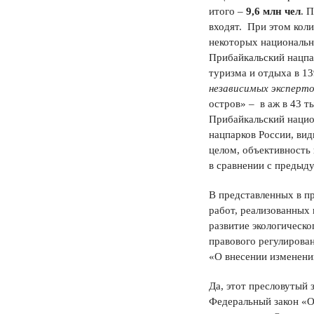
итого –
9,6 млн чел
. 
входят. При этом кол
некоторых национальн
Прибайкальский нацпа
туризма и отдыха в 13
независимых эксперто
остров» – в аж в 43 ты
Прибайкальский нацио
нацпарков России, вид
целом, объективность
в сравнении с предыд
В представленных в п
работ, реализованных
развитие экологическо
правового регулирован
«О внесении изменени
Да, этот пресловутый 
Федеральный закон «О