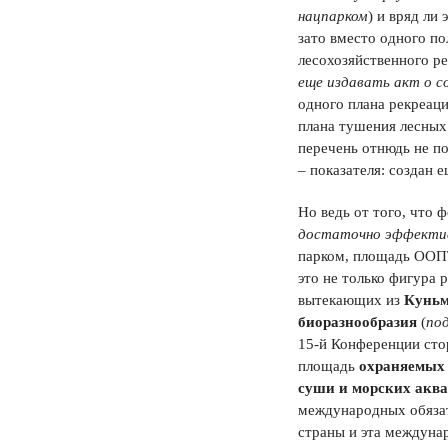
нацпарком
) и вряд ли
зато вместо одного п
лесохозяйственного ре
еще издавать акт о с
одного плана рекреаци
плана тушения лесных 
перечень отнюдь не по
– показателя: создан 
Но ведь от того, что 
достаточно эффектив
парком, площадь ООПТ
это не только фигура 
вытекающих из
Куньм
биоразнообразия
(
по
15-й Конференции сто
площадь
охраняемых
суши и морских акв
международных обязат
страны и эта междунар