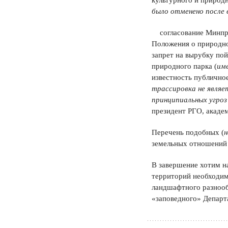
культурного и природ
было отменено после
согласование Минпри
Положения о природно
запрет на вырубку пой
природного парка (
им
известность публично
трассировка не являе
принципиальных угроз
президент РГО, академ
Перечень подобных (
н
земельных отношений 
В завершение хотим н
территорий необходим
ландшафтного разнооб
«заповедного» Департ