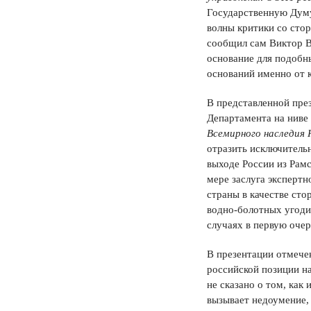
Государственную Думу
волны критики со сто
сообщил сам Виктор В
основание для подобн
оснований именно от 
В представленной пре
Департамента на ниве
Всемирного наследи
отразить исключитель
выходе России из Рамс
мере заслуга эксперт
страны в качестве ст
водно-болотных угоди
случаях в первую оч
В презентации отмече
российской позиции н
не сказано о том, как
вызывает недоумение,