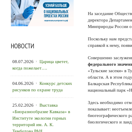
На заседание Обществ
директора Департамен
Минприроды России о 
Поскольку нам предст
НОВОСТИ
справкой к нему, появ
Совершенно заслужен
08.07.2026
Царица цветет,
федерального значен
когда пожелает….
«Тульские засеки» в Т
области. А в этом год
04.06.2026
Конкурс детских
Балкарская Республик
рисунков по охране труда
национальный парк «
Здесь необходимо отм
25.02.2026
Выставка
показывает: неотъемле
«Биоразнообразие Кавказа» в
биогеографического р
Институте экологии горных
биологического и лан
территорий им. А. К.
Темботова РАН