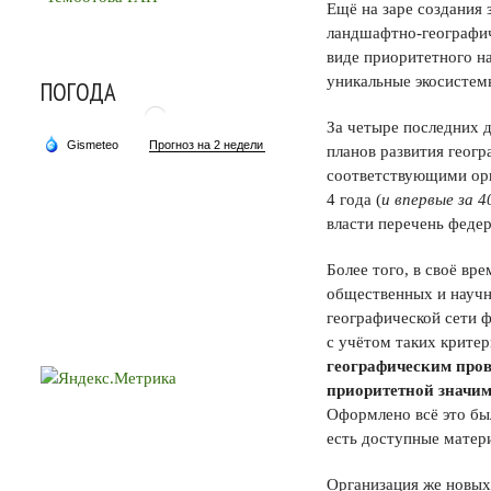
Ещё на заре создания
ландшафтно-географич
виде приоритетного н
уникальные экосистем
ПОГОДА
За четыре последних д
планов развития геог
соответствующими орга
4 года (
и впервые за 4
власти перечень феде
Более того, в своё вр
общественных и науч
географической сети 
с учётом таких критер
географическим пров
приоритетной значим
Оформлено всё это был
есть доступные матери
Организация же новых