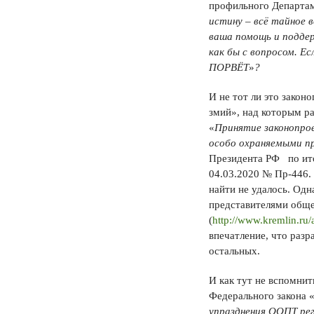
профильного Департам
истину – всё тайное 
ваша помощь и поддер
как бы с вопросом. Ес
ПОРВЁТ
»
?
И не тот ли это закон
змий», над которым р
«
Принятие законопрое
особо охраняемыми 
Президента РФ по ито
04.03.2020 № Пр-446.
найти не удалось. Одн
представителями обще
(
http://www.kremlin.ru/
впечатление, что разр
остальных.
И как тут не вспомни
Федерального закона 
упразднения ООПТ рег