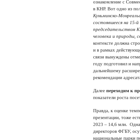
ознакомление с Совмес
в КНР. Вот одно из по
Куньминско-Монреальс
состоявшееся на 15-й
председательством К
человека и природы, 
контексте должна стро
и в рамках действующ
связи вынуждены отме
году подготовил и на
дальнейшему расширен
рекомендации адресат
Далее
переходим к п
показатели роста пос
Правда, к оценке тем
презентации, тоже есть
2023 – 14,6 млн. Одн
директоров ФГБУ, ос
национальные парки по