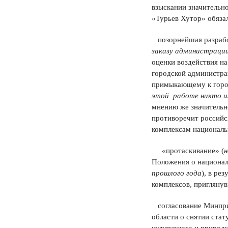
взыскании значительн
«Турьев Хутор» обяза
позорнейшая разрабо
заказу администрации
оценки воздействия 
городской администра
примыкающему к город
этой работе никто из
мнению же значительн
противоречит российс
комплексам национальн
«протаскивание» (
н
Положения о национал
прошлого года
), в ре
комплексов, пригляну
согласование Минпри
области о снятии ста