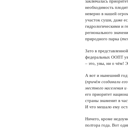
заключалась приорите
необходимость плодит
неверно в нашей огро
участок суши, даже ес
гидрологическими и г
регионального значени
природного парка (
те
Зато в представленно
федеральных ООПТ уве
– это, увы, ни о чём!
А вот и нынешний год
(
причём создавали его
местного населения и
его приоритет национ
страны знаменит в ча
И что мешало ему оста
Ничего, кроме недоум
полтора года. Вот оди