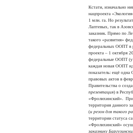
Кстати, изначально ни
нацпроекта «Экология
1 млн. га. Но результа
Лаптевых, так в Азовс
заказник. Прямо по Ле
такого «развития» фед
федеральных ООПТ в р
проекта – 1 октября 2
федеральные ООПТ (ув
каждая новая ООПТ идё
показатель: ещё одна
правовых актов в фев
Правительства о созд
презентация
) в Респу
«Фролихинский». Прич
территория данного за
(
и резон для такого р
территории статуса с
«Фролихинский» осущ
заказнику Баргузинск