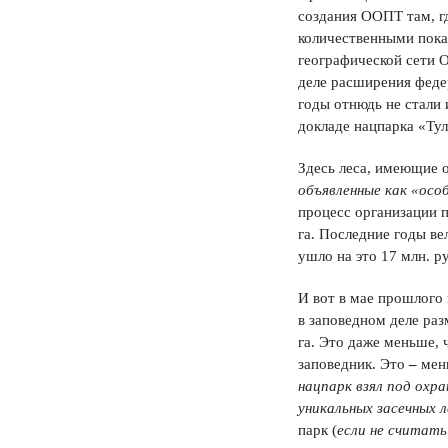
создания ООПТ там, гд
количественными пока
географической сети 
деле расширения феде
годы отнюдь не стали 
докладе нацпарка «Тул
Здесь леса, имеющие о
объявленные как «осо
процесс организации п
га. Последние годы ве
ушло на это 17 млн. р
И вот в мае прошлого
в заповедном деле раз
га. Это даже меньше,
заповедник. Это
–
мен
нацпарк взял под охра
уникальных засечных л
парк (
если не считать