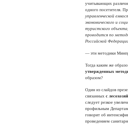
учитывающих различны
одного посетителя. Пр
управленческой емкос
экономического и соц
туристского объекта,
проводится по метод
Российской Федераци
— эти методики Минпр
Тогда каким же образ
утвержденных метод
образом?
Один из слайдов през
связанных
с лесохоз
следует резкое увелич
профильным Департаме
говорит об интенсифик
проведением санитарн