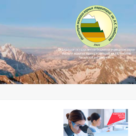
Федеральное государственное бюджетное учреждение науки
Институт экологии горных территорий им. А.К. Темботова
Российской академии наук