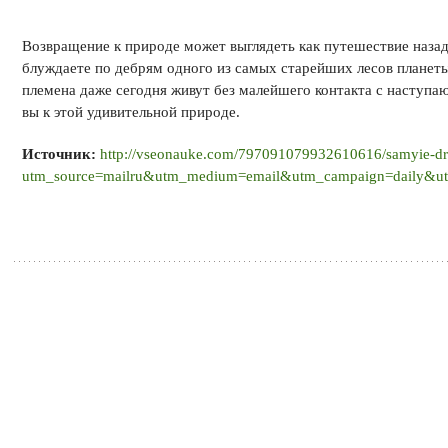
Возвращение к природе может выглядеть как путешествие назад
блуждаете по дебрям одного из самых старейших лесов планеты
племена даже сегодня живут без малейшего контакта с наступ
вы к этой удивительной природе.
Источник:
http://vseonauke.com/797091079932610616/samyie-dre
utm_source=mailru&utm_medium=email&utm_campaign=daily&utm