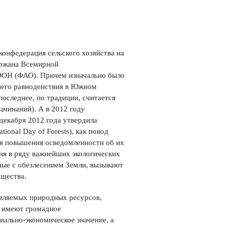
онфедерация сельского хозяйства на
держана Всемирной
 ООН (ФАО). Причем изначально было
ннего равноденствия в Южном
оследнее, по традиции, считается
ачинаний). А в 2012 году
декабря 2012 года утвердила
onal Day of Forests), как повод
ля повышения осведомленности об их
дня в ряду важнейших экологических
нные с обезлесением Земли, вызывают
бщества.
овляемых природных ресурсов,
 имеют громадное
ально-экономическое значение, а