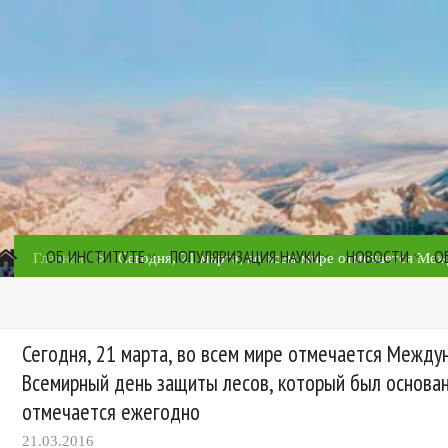
ОБ ИНСТИТУТЕ
ПОПУЛЯРИЗАЦИЯ НАУКИ
НОВОСТИ
О
>
Главная
Сегодня, 21 марта, во всем мире отмечается Меж
Сегодня, 21 марта, во всем мире отмечается Между
Всемирный день защиты лесов, который был основан 
отмечается ежегодно
21.03.2016