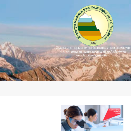
Федеральное государственное бюджетное учреждение науки
Институт экологии горных территорий им. А.К. Темботова
Российской академии наук