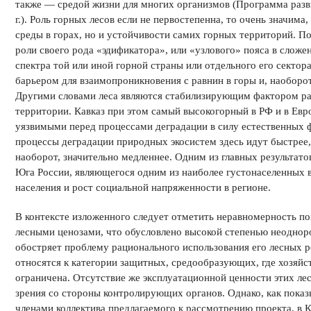
также — средой жизни для многих организмов (Программа разв
г.). Роль горных лесов если не первостепенна, то очень значим
среды в горах, но и устойчивости самих горных территорий. Поя
роли своего рода «эдификатора», или «узлового» пояса в сложе
спектра той или иной горной страны или отдельного его сектора
барьером для взаимопроникновения с равнин в горы и, наоборо
Другими словами леса являются стабилизирующим фактором ра
территории. Кавказ при этом самый высокогорный в РФ и в Евро
уязвимыми перед процессами деградации в силу естественных 
процессы деградации природных экосистем здесь идут быстрее,
наоборот, значительно медленнее. Одним из главных результат
Юга России, являющегося одним из наиболее густонаселенных в
населения и рост социальной напряженности в регионе.
В контексте изложенного следует отметить неравномерность п
лесными ценозами, что обусловлено высокой степенью неоднор
обостряет проблему рационального использования его лесных р
относятся к категории защитных, средообразующих, где хозяйс
ограничена. Отсутствие же эксплуатационной ценности этих лес
зрения со стороны контролирующих органов. Однако, как пока
членами коллектива предлагаемого к рассмотрению проекта, в К