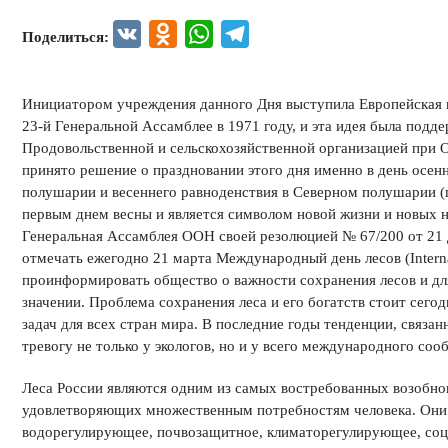
VK
Odnoklassniki
WhatsApp
Telegram
Поделиться:
Инициатором учреждения данного Дня выступила Европейская к
23-й Генеральной Ассамблее в 1971 году, и эта идея была под
Продовольственной и сельскохозяйственной организацией при
принято решение о праздновании этого дня именно в день осе
полушарии и весеннего равноденствия в Северном полушарии (п
первым днем весны и является символом новой жизни и новых н
Генеральная Ассамблея ООН своей резолюцией № 67/200 от 21 
отмечать ежегодно 21 марта Международный день лесов (Internati
проинформировать общество о важности сохранения лесов и д
значении. Проблема сохранения леса и его богатств стоит сего
задач для всех стран мира. В последние годы тенденции, связа
тревогу не только у экологов, но и у всего международного соо
Леса России являются одним из самых востребованных возобн
удовлетворяющих множественным потребностям человека. Они
водорегулирующее, почвозащитное, климаторегулирующее, соци