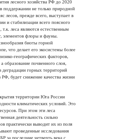
ития лесного хозяйства РФ до 2020
а, в поддержании не только природной
с лесов, прежде всего, выступает в
нии и стабилизации всего поясного
, т.к. леса являются естественным
т, элементов флоры и фауны.
знообразия биоты горной
пе, что делает его экосистемы более
физико-географических факторов,
 а образование почвенного слоя,
ов деградации горных территорий
 РФ, будет снижение качества жизни
окрытия территории Юга России
одности климатических условий. Это
есурсов. При этом эти леса
твенная деятельность сильно
ов практически выводит их из поля
зывают проведенные исследования
БР за последние четверть века с