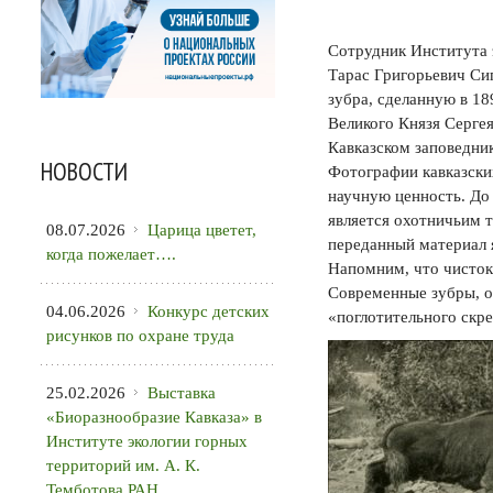
Сотрудник Института 
Тарас Григорьевич Си
зубра, сделанную в 1
Великого Князя Серге
Кавказском заповедник
НОВОСТИ
Фотографии кавказских
научную ценность. До 
является охотничьим 
08.07.2026
Царица цветет,
переданный материал 
когда пожелает….
Напомним, что чисток
Современные зубры, о
04.06.2026
Конкурс детских
«поглотительного скр
рисунков по охране труда
25.02.2026
Выставка
«Биоразнообразие Кавказа» в
Институте экологии горных
территорий им. А. К.
Темботова РАН