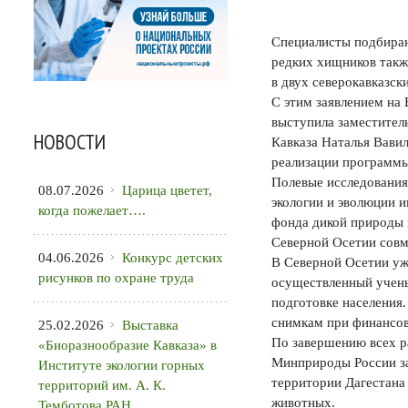
Специалисты подбираю
редких хищников такж
в двух северокавказск
С этим заявлением на
выступила заместител
НОВОСТИ
Кавказа Наталья Вави
реализации программы
Полевые исследования
08.07.2026
Царица цветет,
экологии и эволюции 
когда пожелает….
фонда дикой природы 
Северной Осетии совм
04.06.2026
Конкурс детских
В Северной Осетии уж
рисунков по охране труда
осуществленный учены
подготовке населения
снимкам при финансов
25.02.2026
Выставка
По завершению всех р
«Биоразнообразие Кавказа» в
Минприроды России за
Институте экологии горных
территории Дагестана
территорий им. А. К.
животных.
Темботова РАН