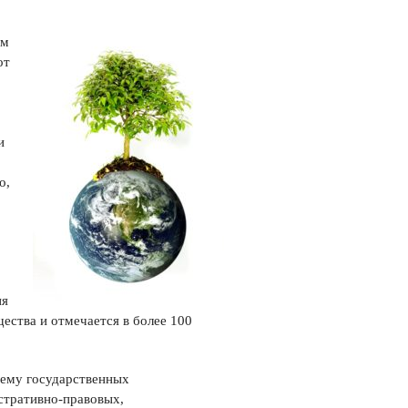
ым
от
и
о,
ия
ества и отмечается в более 100
ему государственных
стративно-правовых,