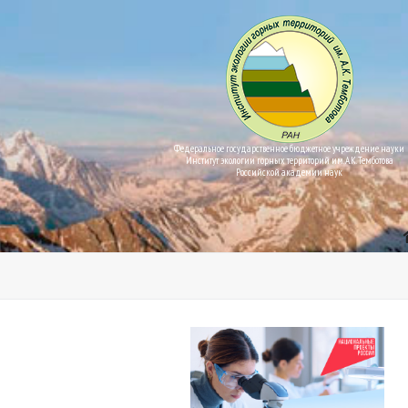
Федеральное государственное бюджетное учреждение науки
Институт экологии горных территорий им. А.К. Темботова
Российской академии наук