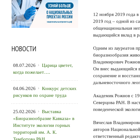
12 ноября 2019 года 
2019 год – одной из 
общенациональная неп
выдающийся вклад в р
НОВОСТИ
Одним из лауреатов п
биоразнообразия живо
Владимирович Рожнов 
08.07.2026
Царица цветет,
Он внес выдающийся в
когда пожелает….
сохранение и восстано
дальневосточного леоп
04.06.2026
Конкурс детских
рисунков по охране труда
Академик Рожнов с 197
Северцова РАН. В наст
поведенческой эколог
25.02.2026
Выставка
«Биоразнообразие Кавказа» в
Вячеслав Владимирович
Институте экологии горных
авторов Национальной
территорий им. А. К.
ответственный редакт
Темботова РАН