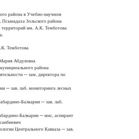
ого района в Учебно-научном
с. Псынадаха Зольского района
 территорий им. А.К. Темботова
а.
.К. Темботова
 Мария Абдуловна
 муниципального района
еятельности ─ зам. директора по
ии ─ зав. лаб. мониторинга лесных
абардино-Балкарии ─ зав. лаб.
абардино-Балкарии ─ мнс, аспирант
асанбиевич
иологии Центрального Кавказа ─ зав.