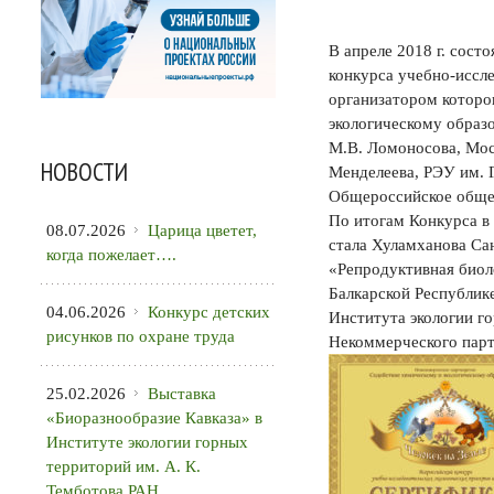
В апреле 2018 г. сост
конкурса учебно-иссле
организатором которо
экологическому образ
М.В. Ломоносова, Мос
НОВОСТИ
Менделеева, РЭУ им. 
Общероссийское общес
По итогам Конкурса в
08.07.2026
Царица цветет,
стала Хуламханова Са
когда пожелает….
«Репродуктивная биоло
Балкарской Республике
04.06.2026
Конкурс детских
Института экологии г
рисунков по охране труда
Некоммерческого парт
25.02.2026
Выставка
«Биоразнообразие Кавказа» в
Институте экологии горных
территорий им. А. К.
Темботова РАН