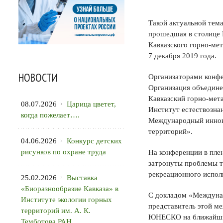
Такой актуальной тем
прошедшая в столице Р
Кавказского горно-мет
7 декабря 2019 года.
НОВОСТИ
Организаторами конфе
Организация объедине
Кавказский горно-мет
08.07.2026
Царица цветет,
Институт естествознан
когда пожелает….
Международный иннов
территорий».
04.06.2026
Конкурс детских
рисунков по охране труда
На конференции в плен
затронуты проблемы т
рекреационного испол
25.02.2026
Выставка
«Биоразнообразие Кавказа» в
С докладом «Междуна
Институте экологии горных
представитель этой м
территорий им. А. К.
ЮНЕСКО на ближайшие
Темботова РАН