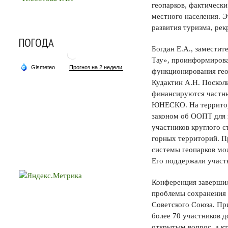
геопарков, фактическ
местного населения. Э
развития туризма, ре
ПОГОДА
Богдан Е.А., замести
Тау», проинформирова
функционирования гео
Кудактин А.Н. Посколь
финансируются частны
ЮНЕСКО. На территор
законом об ООПТ для 
участников круглого 
горных территорий. Пр
системы геопарков м
Его поддержали участн
Конференция завершил
проблемы сохранения 
Советского Союза. Пр
более 70 участников д
открытым вопрос, а к