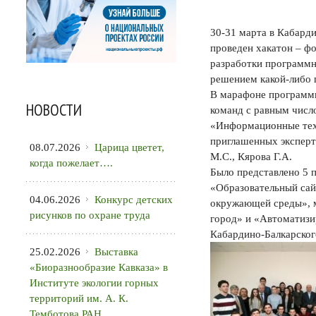
30-31 марта в Кабард
проведен хакатон – фо
разработки программн
решением какой-либо 
В марафоне программи
НОВОСТИ
команд с равным числ
«Информационные тех
приглашенных эксперт
08.07.2026
Царица цветет,
М.С., Кярова Г.А.
когда пожелает….
Было представлено 5 
«Образовательный сай
04.06.2026
Конкурс детских
окружающей среды», м
рисунков по охране труда
город» и «Автоматизи
Кабардино-Балкарског
25.02.2026
Выставка
«Биоразнообразие Кавказа» в
Институте экологии горных
территорий им. А. К.
Темботова РАН