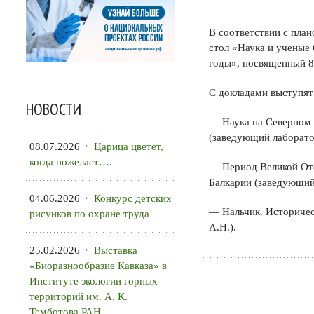
В соответствии с пла
стол «Наука и ученые
годы», посвященный 8
С докладами выступят
НОВОСТИ
— Наука на Северном 
(заведующий лаборато
08.07.2026
Царица цветет,
когда пожелает….
— Период Великой Оте
Балкарии (заведующий
04.06.2026
Конкурс детских
— Нальчик. Историчес
рисунков по охране труда
А.Н.).
25.02.2026
Выставка
«Биоразнообразие Кавказа» в
Институте экологии горных
территорий им. А. К.
Темботова РАН