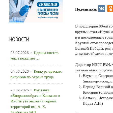
VK
Поделиться:
В преддверие 80-ой г
круглый стол «Наука 
и в послевоенные год
НОВОСТИ
Круглый стол проведе
Великой Победы, ряд 
08.07.2026
Царица цветет,
«Экологияжизнь» (эко
когда пожелает….
Директор ИЭГТ РАН, ч
знаменательной датой
04.06.2026
Конкурс детских
Наука на Северно
рисунков по охране труда
(инженер-исследо
Период Великой о
25.02.2026
Выставка
Балкарии (старши
«Биоразнообразие Кавказа» в
Нальчик. Историч
Институте экологии горных
Подва А.Н.)
территорий им. А. К.
Темботова РАН