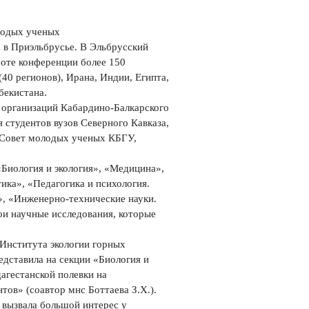
лодых ученых
в Приэльбрусье. В Эльбрусский
боте конференции более 150
(40 регионов), Ирана, Индии, Египта,
бекистана.
 организаций Кабардино-Балкарского
 студентов вузов Северного Кавказа,
 Совет молодых ученых КБГУ,
Биология и экология», «Медицина»,
ика», «Педагогика и психология.
, «Инженерно-технические науки.
ои научные исследования, которые
 Института экологии горных
едставила на секции «Биология и
агестанской полевки на
тов» (соавтор мнс Боттаева З.Х.).
 вызвала большой интерес у