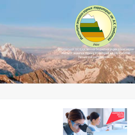
Федеральное государственное бюджетное учреждение науки
Институт экологии горных территорий им. А.К. Темботова
Российской академии наук