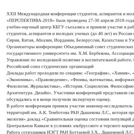
XXII Международная конференция студентов, аспирантов и мо
«ПЕРСПЕКТИВА-2018» была проведена 27-30 апреля 2018 года 
учебно-научный центр КБГУ съехались и приняли участие в ра
студентов, аспирантов и молодых ученых (до 40 лет) из России 
Сирии, Китая, Абхазии, Иордании, Белоруссии, Казахстана и Уз
Организаторы конференции: Объединенный совет студенческих
государственного университета им. Х.М. Бербекова, Ассоциация
Управление по молодежной политике и воспитательной работе,
Российский союз студенческих организаций
Доклады работ проходили по секциям: «География», «Химия», «
«Экономика», «Правоведение», «Физика, математика, информат
Филология. Журналистика», «История. Социология. Философия»
Архитектура. Дизайн». Участники конференций представили св
обсуждались и в конце получили экспертную оценку.
В работе конференции приняла участие инженер-исследователь
территорий им. А.К. Темботова РАН Дышекова Л.С., которая пр
экология» доклад «Сравнительная оценка состояния популяций д
Центральном Кавказе в условиях эльбрусского и терского вариан
Работа сотрудников ИЭГТ РАН Боттаевой З.Х., Дышековой Л.С.