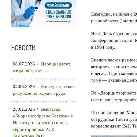
Ежегодно, начиная с 
разнообразия (Internati
Этот День был провоз
Конференции сторон К
НОВОСТИ
в 1994 году.
Биологическое разнооб
08.07.2026
Царица цветет,
которое сегодня стре
когда пожелает….
и леса… Один миллион
тому — активная деяте
04.06.2026
Конкурс детских
Во «Дворце творчеств
рисунков по охране труда
состоялись мероприят
25.02.2026
Выставка
По приглашению Минис
«Биоразнообразие Кавказа» в
сотрудники Института
Институте экологии горных
корреспондент РАН Те
территорий им. А. К.
Темботова РАН