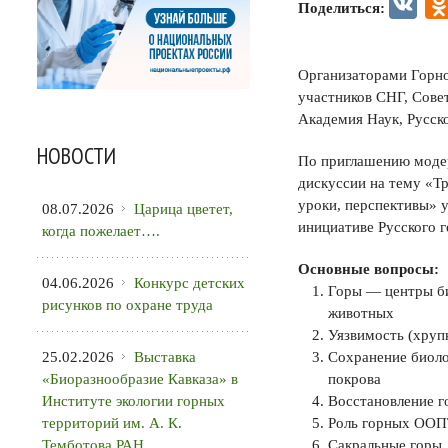
VK
Поделиться:
Организаторами Горн
участников СНГ, Сове
Академия Наук, Русск
НОВОСТИ
По приглашению модер
дискуссии на тему «Т
уроки, перспективы» у
08.07.2026
Царица цветет,
инициативе Русского 
когда пожелает….
Основные вопросы:
04.06.2026
Конкурс детских
Горы — центры би
рисунков по охране труда
животных
Уязвимость (хруп
25.02.2026
Выставка
Сохранение биоло
«Биоразнообразие Кавказа» в
покрова
Институте экологии горных
Восстановление г
территорий им. А. К.
Роль горных ООПТ
Темботова РАН
Сакральные горы,