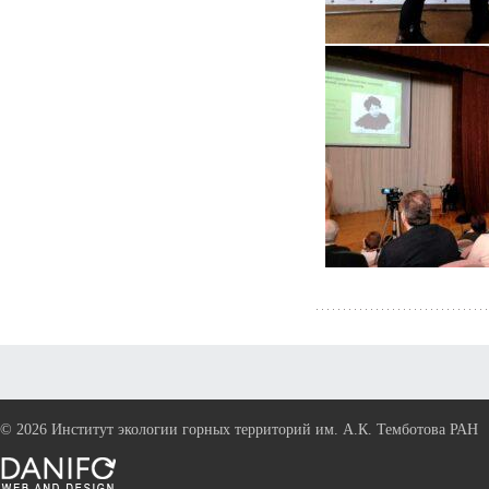
©
2026 Институт экологии горных территорий им. А.К. Темботова РАН