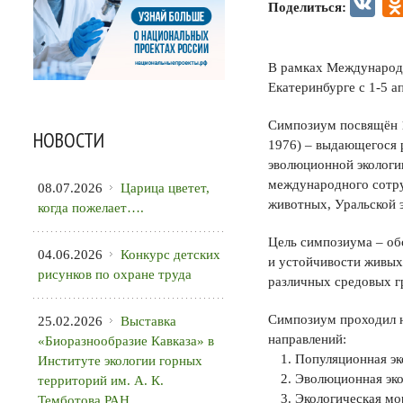
VK
Поделиться:
В рамках Международн
Екатеринбурге с 1-5 а
Симпозиум посвящён 1
НОВОСТИ
1976) – выдающегося р
эволюционной экологи
международного сотру
08.07.2026
Царица цветет,
животных, Уральской 
когда пожелает….
Цель симпозиума – об
04.06.2026
Конкурс детских
и устойчивости живых
рисунков по охране труда
различных средовых г
Симпозиум проходил н
25.02.2026
Выставка
направлений:
«Биоразнообразие Кавказа» в
Популяционная эк
Институте экологии горных
Эволюционная эко
территорий им. А. К.
Экологическая мо
Темботова РАН