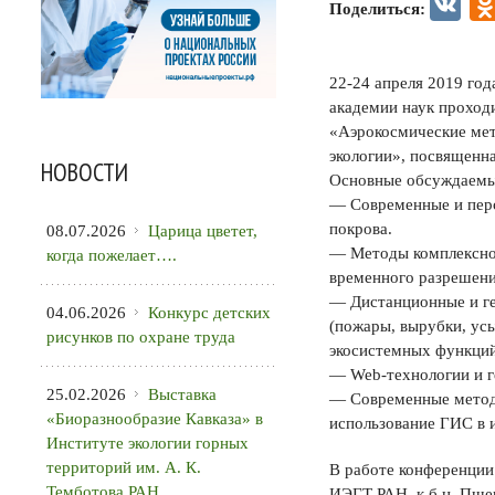
VK
Поделиться:
22-24 апреля 2019 год
академии наук проход
«Аэрокосмические мет
экологии», посвященн
НОВОСТИ
Основные обсуждаемы
— Современные и перс
покрова.
08.07.2026
Царица цветет,
— Методы комплексной
когда пожелает….
временного разрешени
— Дистанционные и г
04.06.2026
Конкурс детских
(пожары, вырубки, усы
рисунков по охране труда
экосистемных функций
— Web-технологии и г
25.02.2026
Выставка
— Современные методы
«Биоразнообразие Кавказа» в
использование ГИС в и
Институте экологии горных
территорий им. А. К.
В работе конференции
Темботова РАН
ИЭГТ РАН, к.б.н. Пше