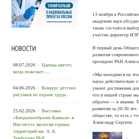
13 ноября в Российск
академии наук обсуди
также состоятся выбо
участие директор ИЭГ
НОВОСТИ
В первый день Общего
развития современног
президент РАН Алекса
08.07.2026
Царица цветет,
когда пожелает….
«Мы находимся на этап
наука действительно 
04.06.2026
Конкурс детских
умеют достижения дов
рисунков по охране труда
что в нашей стране мы
обратно — в знания. Т
развитии за 20-30 ле
25.02.2026
Выставка
обществе, то есть с т
«Биоразнообразие Кавказа» в
Александр Сергеев.
Институте экологии горных
территорий им. А. К.
Темботова РАН