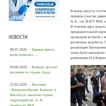
В конце августа сост
приняли участие дире
А.А., снс ИЭГТ РАН, 
В течение двух недел
предварительной оцен
НОВОСТИ
проводили встречи с 
различных ведомств. 
реализации Программы 
08.07.2026
Царица цветет,
этапа было выпущено 
когда пожелает….
разведения (4 в Кавка
04.06.2026
Конкурс детских
рисунков по охране труда
25.02.2026
Выставка
«Биоразнообразие Кавказа» в
Институте экологии горных
территорий им. А. К.
Темботова РАН