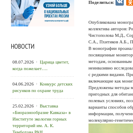
VK
Поделиться:
Опубликована моногра
коллектива авторов: Р
Чистополова М.Д., Сор
С.А., Пхитиков А.Б., 
НОВОСТИ
В монографии проанал
посвященные монитор
методам, основанным 
08.07.2026
Царица цветет,
неинвазивно исследов
когда пожелает….
с редкими видами. Пр
включающие как монит
04.06.2026
Конкурс детских
Предложены методы мо
рисунков по охране труда
пригодных для обитан
полевых условиях, п
25.02.2026
Выставка
варианты способов об
«Биоразнообразие Кавказа» в
информации, полученн
Институте экологии горных
молекулярно-генетиче
территорий им. А. К.
Темботова РАН