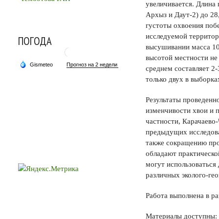
увеличивается. Длина п
Архыз и Даут-2) до 28
густоты охвоения поб
исследуемой территории
ПОГОДА
высушивании масса 100
высотой местности не
среднем составляет 2-
только двух в выборка
Результаты проведенн
изменчивости хвои и п
частности, Карачаево
предыдущих исследова
также сокращению про
обладают практическо
могут использоваться
различных эколого-ге
Работа выполнена в р
Материалы доступны: