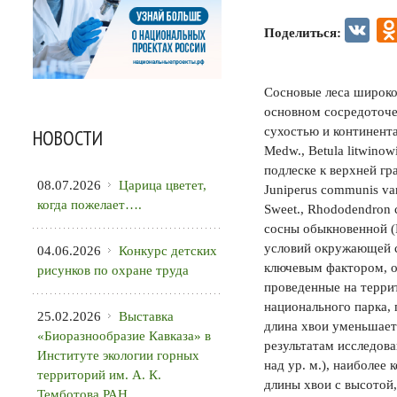
VK
Поделиться:
Сосновые леса широко
основном сосредоточе
сухостью и континента
НОВОСТИ
Medw., Betula litwinowi
подлеске к верхней гра
08.07.2026
Царица цветет,
Juniperus communis var
когда пожелает….
Sweet., Rhododendron 
сосны обыкновенной (P
условий окружающей с
04.06.2026
Конкурс детских
ключевым фактором, о
рисунков по охране труда
проведенные на терри
национального парка,
25.02.2026
Выставка
длина хвои уменьшает
«Биоразнообразие Кавказа» в
результатам исследова
Институте экологии горных
над ур. м.), наиболее
территорий им. А. К.
длины хвои с высотой,
Темботова РАН