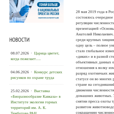
28 мая 2019 года в Р
состоялось очередное
регуляции численности
презентацией «Основы
Анатолий Николаевич.
НОВОСТИ
среди крупных хищник
одну цель – полное ун
стало глобальное изме
08.07.2026
Царица цветет,
«диких» и в разной ст
когда пожелает….
объективных данных о 
отношения к волку изм
04.06.2026
Конкурс детских
разряд охотничьих жи
рисунков по охране труда
статусе он во многих 
стране на сегодняшний
движении численности,
25.02.2026
Выставка
домашних животных. У
«Биоразнообразие Кавказа» в
снятии пресса охоты 
Институте экологии горных
развитом животноводст
территорий им. А. К.
сокращению численнос
Темботова РАН