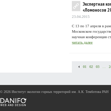
Экспертная к
«Ломоносов 2
23.04.2015
С 13 по 17 апреля в р
Московском государств
научная конференция с
читать далее
01
02
03
…
2
©
2026 Институт экологии горных территорий им. А.К. Темботова РАН