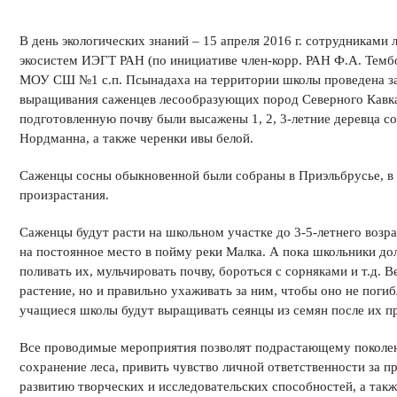
В день экологических знаний – 15 апреля 2016 г. сотрудниками
экосистем ИЭГТ РАН (по инициативе член-корр. РАН Ф.А. Темб
МОУ СШ №1 с.п. Псынадаха на территории школы проведена за
выращивания саженцев лесообразующих пород Северного Кавка
подготовленную почву были высажены 1, 2, 3-летние деревца с
Нордманна, а также черенки ивы белой.
Саженцы сосны обыкновенной были собраны в Приэльбрусье, в 
произрастания.
Саженцы будут расти на школьном участке до 3-5-летнего возра
на постоянное место в пойму реки Малка. А пока школьники до
поливать их, мульчировать почву, бороться с сорняками и т.д. В
растение, но и правильно ухаживать за ним, чтобы оно не пог
учащиеся школы будут выращивать сеянцы из семян после их п
Все проводимые мероприятия позволят подрастающему поколен
сохранение леса, привить чувство личной ответственности за п
развитию творческих и исследовательских способностей, а так