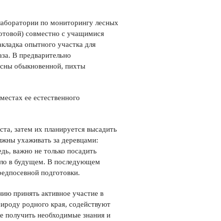
 лаборатории по мониторингу лесных
отовой) совместно с учащимися
кладка опытного участка для
за. В предварительно
осны обыкновенной, пихты
местах ее естественного
ста, затем их планируется высадить
лжны ухаживать за деревцами:
едь, важно не только посадить
ибло в будущем. В последующем
редпосевной подготовки.
ию принять активное участие в
рироду родного края, содействуют
же получить необходимые знания и