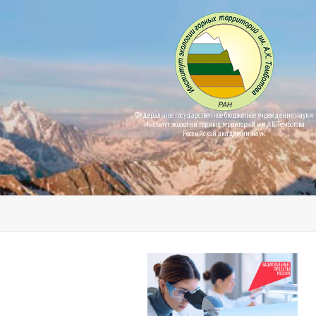
Федеральное государственное бюджетное учреждение науки
Институт экологии горных территорий им. А.К. Темботова
Российской академии наук