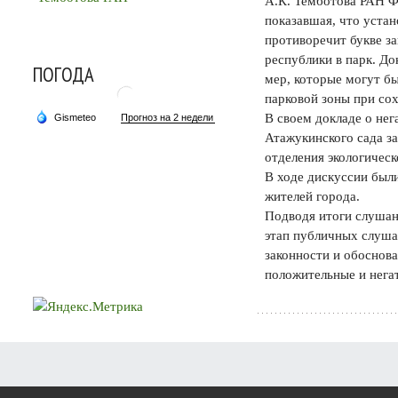
А.К. Темботова РАН Ф
показавшая, что уста
противоречит букве за
республики в парк. Д
ПОГОДА
мер, которые могут б
парковой зоны при со
В своем докладе о не
Атажукинского сада за
отделения экологичес
В ходе дискуссии был
жителей города.
Подводя итоги слушани
этап публичных слуша
законности и обоснов
положительные и негат