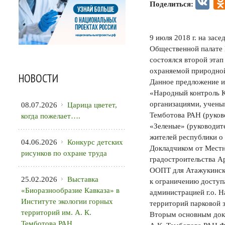
VK
Поделиться:
9 июля 2018 г. на зас
Общественной палате 
состоялся второй эта
охраняемой природной
НОВОСТИ
Данное предложение и
«Народный контроль К
организациями, учены
08.07.2026
Царица цветет,
Темботова РАН (руков
когда пожелает….
«Зеленые» (руководит
жителей республики о
04.06.2026
Конкурс детских
Докладчиком от Местн
рисунков по охране труда
градостроительства А
ООПТ для Атажукинско
25.02.2026
Выставка
к ограничению доступ
«Биоразнообразие Кавказа» в
администрацией г.о. 
Институте экологии горных
территорий парковой 
территорий им. А. К.
Вторым основным докл
Темботова РАН