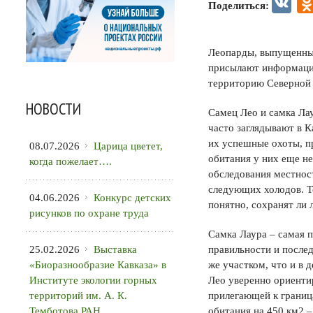
VK
Поделиться:
Леопарды, выпущенные
присылают информацию
территорию Северной 
НОВОСТИ
Самец Лео и самка Лау
часто заглядывают в 
их успешные охоты, п
08.07.2026
Царица цветет,
обитания у них еще н
когда пожелает….
обследования местност
следующих холодов. То
04.06.2026
Конкурс детских
понятно, сохранят ли
рисунков по охране труда
Самка Лаура – самая п
25.02.2026
Выставка
правильности и после
«Биоразнообразие Кавказа» в
же участком, что и в 
Институте экологии горных
Лео уверенно ориенти
территорий им. А. К.
прилегающей к граница
Темботова РАН
обитания на 450 км2 –