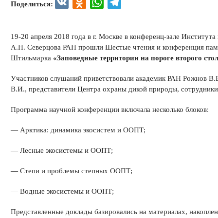
VK
Odnoklassniki
WhatsApp
Telegram
Поделиться:
19-20 апреля 2018 года в г. Москве в конференц-зале Института
А.Н. Северцова РАН прошли Шестые чтения и конференция пам
Штильмарка
«Заповедные территории на пороге второго стол
Участников слушаний приветствовали академик РАН Рожнов В.В
В.И., представители Центра охраны дикой природы, сотрудники
Программа научной конференции включала несколько блоков:
— Арктика: динамика экосистем и ООПТ;
— Лесные экосистемы и ООПТ;
— Степи и проблемы степных ООПТ;
— Водные экосистемы и ООПТ;
Представленные доклады базировались на материалах, накоплен