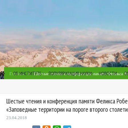
ОБ ИНСТИТУТЕ
ПОПУЛЯРИЗАЦИЯ НАУКИ
НОВОСТИ
О
>
Главная
Шестые чтения и конференция памяти Феликса Р
Шестые чтения и конференция памяти Феликса Роб
«Заповедные территории на пороге второго столети
23.04.2018