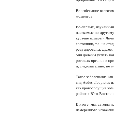
продвигаются в сторон
Во избежание всевозм
моментов.
Во-первых, изученный 
насекомые по-другому 
кусачие комары). Личи
состоянии, т.е. на ста
редуцированы. Далее, 
они должны успеть най
ротовых органов в при
и, следовательно, не 
Такое заболевание ка
вид Aedes albopictus 
как кровососущие ком
районах Юго-Восточно
В итоге, мы, авторы и
намеренного искажени