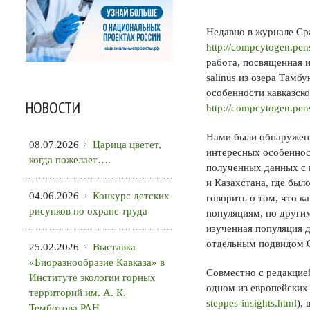
Недавно в журнале Сра
http://compcytogen.pens
работа, посвященная 
salinus из озера Тамб
особенности кавказско
НОВОСТИ
http://compcytogen.pens
Нами были обнаружены
08.07.2026
Царица цветет,
интересных особеннос
когда пожелает….
полученных данных с 
и Казахстана, где был
04.06.2026
Конкурс детских
говорить о том, что к
рисунков по охране труда
популяциям, по други
изученная популяция д
отдельным подвидом G.
25.02.2026
Выставка
«Биоразнообразие Кавказа» в
Совместно с редакцие
Институте экологии горных
одном из европейских
территорий им. А. К.
steppes-insights.html
),
Темботова РАН