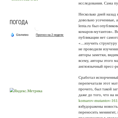
исследования. Сама пу
Несколько дней назад
довольно усеченные, 
ПОГОДА
lenta.ru был опублик
комаров-мутантов». В
публикации нет самого
«…изучить структуру 
не проводили изучения
авторы заметки, види
всему, авторы этого м
англоязычный пресс-ре
Сработал испорченный
перепечатали этот мат
прочего, был такой за
даже до того, что на 
komarov-mutantov-16
взбудоражены новость
переносить менингит, 