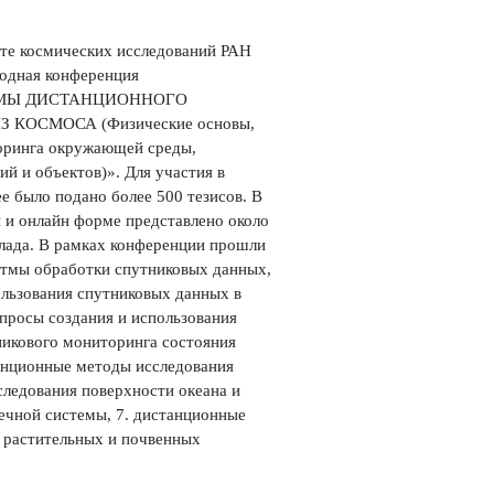
уте космических исследований РАН
одная конференция
МЫ ДИСТАНЦИОННОГО
КОСМОСА (Физические основы,
оринга окружающей среды,
й и объектов)». Для участия в
е было подано более 500 тезисов. В
 и онлайн форме представлено около
лада. В рамках конференции прошли
ритмы обработки спутниковых данных,
ользования спутниковых данных в
опросы создания и использования
никового мониторинга состояния
анционные методы исследования
следования поверхности океана и
ечной системы, 7. дистанционные
е растительных и почвенных