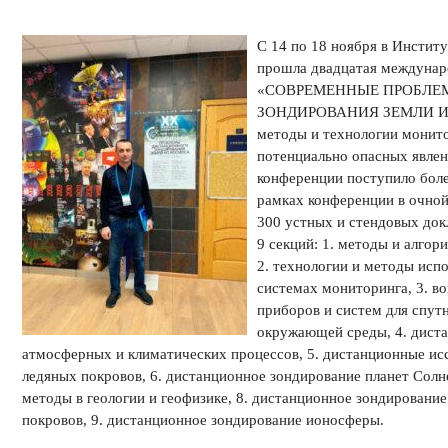
С 14 по 18 ноября в Инстит
прошла двадцатая междунар
«СОВРЕМЕННЫЕ ПРОБЛЕ
ЗОНДИРОВАНИЯ ЗЕМЛИ ИЗ 
методы и технологии монит
потенциально опасных явлени
конференции поступило боле
рамках конференции в очной
300 устных и стендовых док
9 секций: 1. методы и алго
2. технологии и методы исп
системах мониторинга, 3. в
приборов и систем для спут
окружающей среды, 4. дист
атмосферных и климатических процессов, 5. дистанционные ис
ледяных покровов, 6. дистанционное зондирование планет Солн
методы в геологии и геофизике, 8. дистанционное зондировани
покровов, 9. дистанционное зондирование ионосферы.