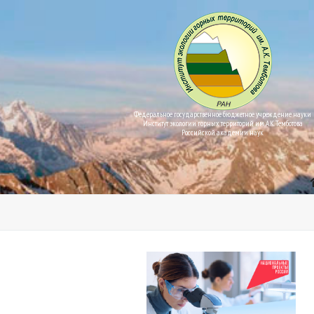
Федеральное государственное бюджетное учреждение науки
Институт экологии горных территорий им. А.К. Темботова
Российской академии наук